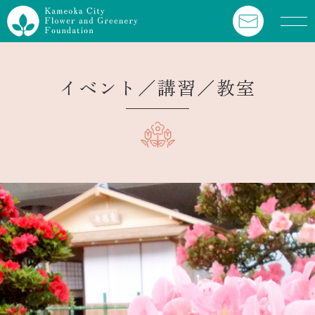
Skip
to
content
イベント／講習／教室